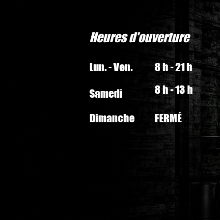
Heures d'ouverture
Lun. - Ven.
8 h - 21 h
8 h - 13 h
Samedi
Dimanche
FERMÉ